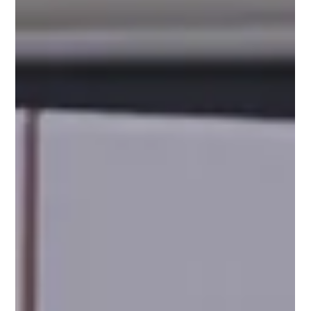
-
12. Nov. 2025
1 Min. Lesezeit
Schottland mit Hebriden
Eine herbstliche Reise zu den äusseren Hebriden
(besuchte Inseln: Eriskay, Uist, Benbecula, Berneray,
Harris und Lewis) sowie zur Isle of Skye und das
schottische Hochland.