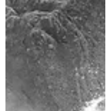
lightismagic
Das Buch zeigt Ansichten und Aspekte der
vielfältigen Landschaften rund um den Ort im
hinteren Prättigau. Die Gemeinde Klosters im
Kanton Graubünden umfasst nämlich neben dem
Haupttal des Prättigaus auch mehrere markante
Seitentäler. Vier der grössten und landschaftlich wie
kulturell bedeutendsten Seitentäler werden im
neuen Buch in Text und Bild vorgestellt.