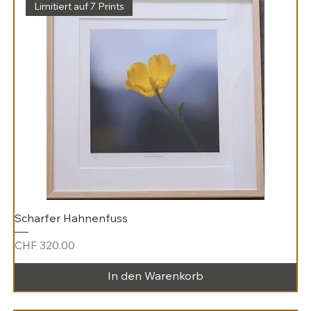
Limitiert auf 7 Prints
Scharfer Hahnenfuss
Preis
CHF 320.00
In den Warenkorb