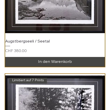
Augstbergseeli / Seetal
Preis
CHF 380.00
In den Warenkorb
Limitiert auf 7 Prints