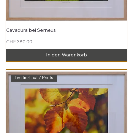
Cavadura bei Serneus
Preis
CHF 380.00
In den Warenkorb
Limitiert auf 7 Prints