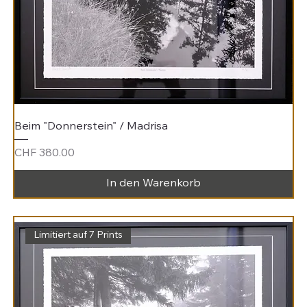
Beim "Donnerstein" / Madrisa
Preis
CHF 380.00
In den Warenkorb
Limitiert auf 7 Prints