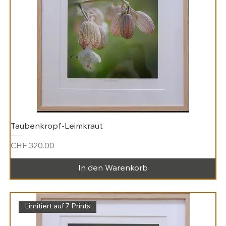
Taubenkropf-Leimkraut
Preis
CHF 320.00
In den Warenkorb
Limitiert auf 7 Prints