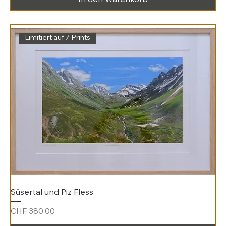
In den Warenkorb
Limitiert auf 7 Prints
Süsertal und Piz Fless
Preis
CHF 380.00