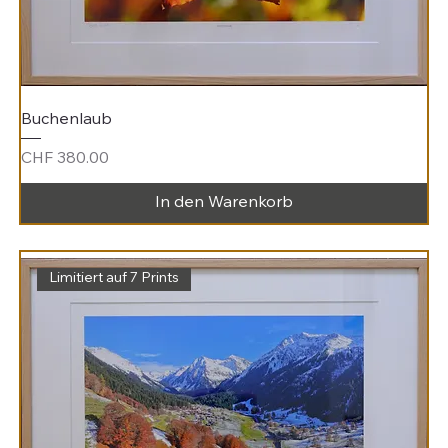
Buchenlaub
Preis
CHF 380.00
In den Warenkorb
Limitiert auf 7 Prints