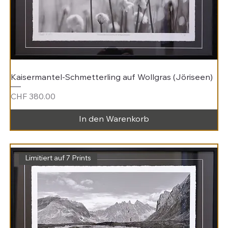
Kaisermantel-Schmetterling auf Wollgras (Jöriseen)
Preis
CHF 380.00
In den Warenkorb
Limitiert auf 7 Prints