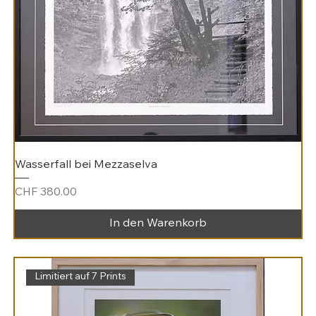
Wasserfall bei Mezzaselva
Preis
CHF 380.00
In den Warenkorb
Limitiert auf 7 Prints