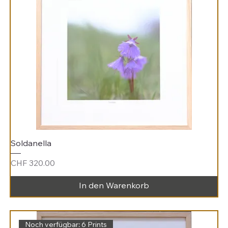
Soldanella
Preis
CHF 320.00
In den Warenkorb
Noch verfügbar: 6 Prints