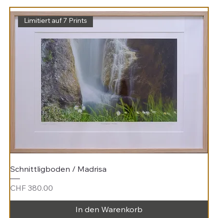
Limitiert auf 7 Prints
Schnittligboden / Madrisa
Preis
CHF 380.00
In den Warenkorb