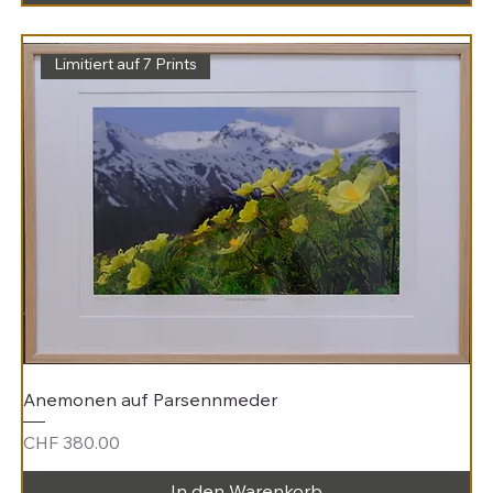
Limitiert auf 7 Prints
Anemonen auf Parsennmeder
Preis
CHF 380.00