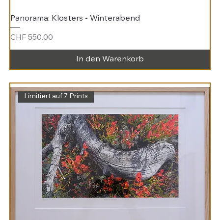
Panorama: Klosters - Winterabend
Preis
CHF 550.00
In den Warenkorb
Limitiert auf 7 Prints