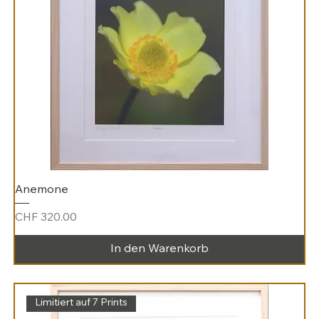
Anemone
Preis
CHF 320.00
In den Warenkorb
Limitiert auf 7 Prints