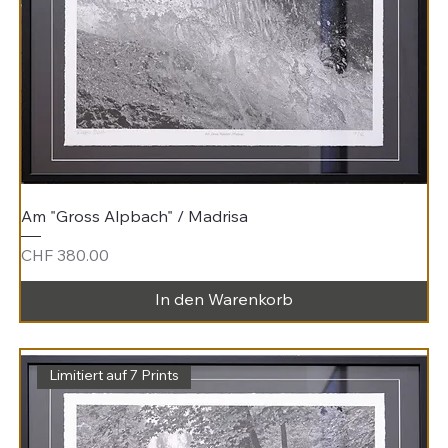
Am "Gross Alpbach" / Madrisa
Preis
CHF 380.00
In den Warenkorb
Limitiert auf 7 Prints