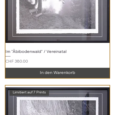
Im "Äbibodenwald" / Vereinatal
Preis
CHF 380.00
In den Warenkorb
Limitiert auf 7 Prints