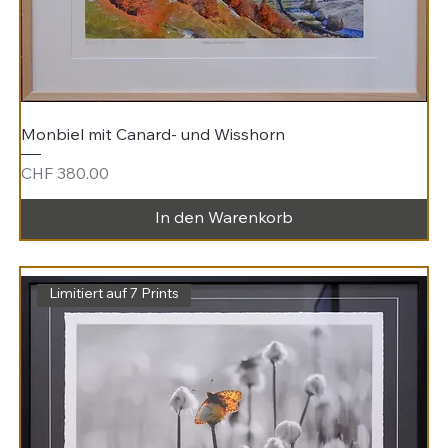
Monbiel mit Canard- und Wisshorn
Preis
CHF 380.00
In den Warenkorb
Limitiert auf 7 Prints