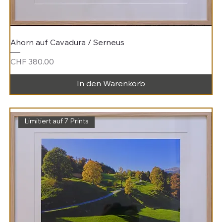
Ahorn auf Cavadura / Serneus
Preis
CHF 380.00
In den Warenkorb
Limitiert auf 7 Prints